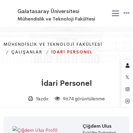
Galatasaray Üniversitesi
Mühendislik ve Teknoloji Fakültesi
MÜHENDISLIK VE TEKNOLOJI FAKÜLTESI
MÜHENDISLIK VE TEKNOLOJI FAKÜLTESI
MÜHENDISLIK VE TEKNOLOJI FAKÜLTESI
ÇALIŞANLAR
ÇALIŞANLAR
ÇALIŞANLAR
İDARI PERSONEL
İDARI PERSONEL
İDARI PERSONEL
İdari Personel
Yazdır
9674 görüntülenme
Çiğdem Ulus
Fakülte Sekreteri