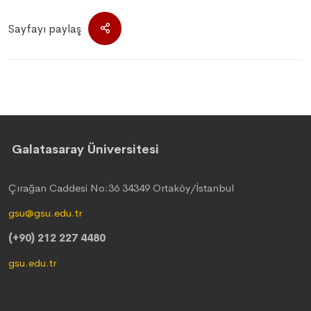
Sayfayı paylaş
Galatasaray Üniversitesi
Çırağan Caddesi No:36 34349 Ortaköy/İstanbul
gsu@gsu.edu.tr
(+90) 212 227 4480
gsu.edu.tr