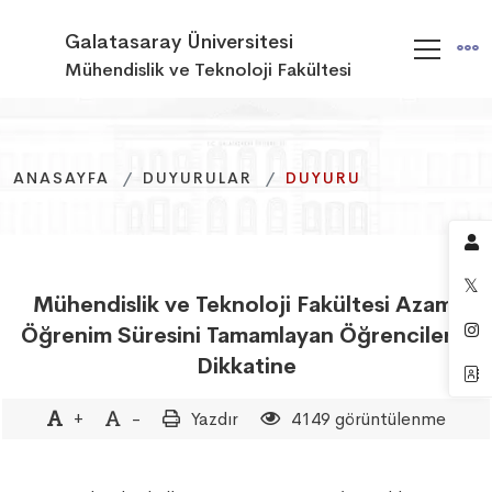
Galatasaray Üniversitesi
Mühendislik ve Teknoloji Fakültesi
ANASAYFA
ANASAYFA
ANASAYFA
DUYURULAR
DUYURULAR
DUYURULAR
DUYURU
DUYURU
DUYURU
Mühendislik ve Teknoloji Fakültesi Azami
Öğrenim Süresini Tamamlayan Öğrencilerin
Dikkatine
+
-
Yazdır
4149 görüntülenme