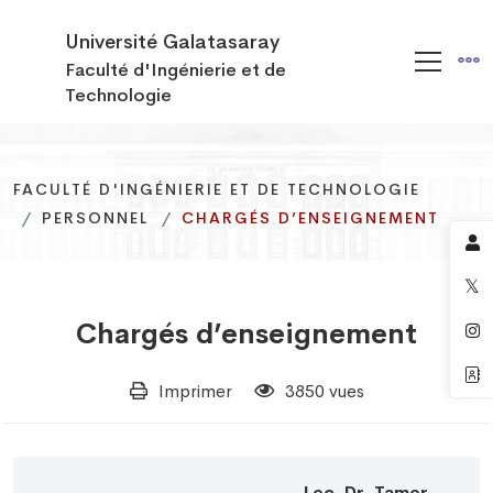
Université Galatasaray
Faculté d'Ingénierie et de
Technologie
FACULTÉ D'INGÉNIERIE ET DE TECHNOLOGIE
FACULTÉ D'INGÉNIERIE ET DE TECHNOLOGIE
FACULTÉ D'INGÉNIERIE ET DE TECHNOLOGIE
PERSONNEL
PERSONNEL
PERSONNEL
CHARGÉS D’ENSEIGNEMENT
CHARGÉS D’ENSEIGNEMENT
CHARGÉS D’ENSEIGNEMENT
Chargés d’enseignement
Imprimer
3850 vues
Lec. Dr. Tamer