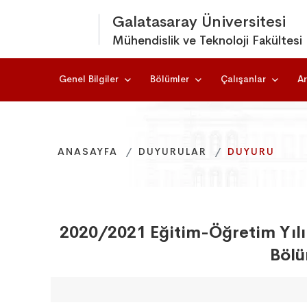
Galatasaray Üniversitesi
Mühendislik ve Teknoloji Fakültesi
Genel Bilgiler
Bölümler
Çalışanlar
Ar
ANASAYFA
ANASAYFA
ANASAYFA
DUYURULAR
DUYURULAR
DUYURULAR
DUYURU
DUYURU
DUYURU
2020/2021 Eğitim-Öğretim Yılı
Bölü