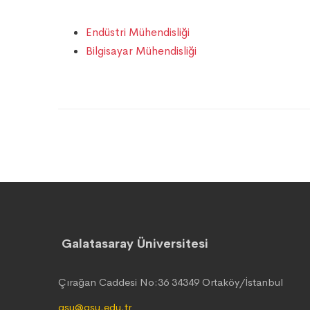
Endüstri Mühendisliği
Bilgisayar Mühendisliği
Galatasaray Üniversitesi
Çırağan Caddesi No:36 34349 Ortaköy/İstanbul
gsu@gsu.edu.tr