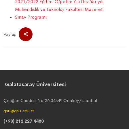
2021/2022 Eğitim-Öğretim Yılı Güz Yarıyılı
Mühendislik ve Teknoloji Fakültesi Mazeret
Sınav Programı
Paylaş
Galatasaray Üniversitesi
Çırağan Caddesi No:36 34349 Ortaköy/İstanbul
gsu@gsu.edu.tr
(+90) 212 227 4480