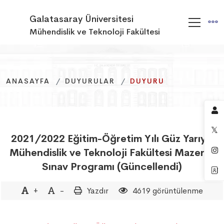
Galatasaray Üniversitesi
Mühendislik ve Teknoloji Fakültesi
ANASAYFA
ANASAYFA
ANASAYFA
DUYURULAR
DUYURULAR
DUYURULAR
DUYURU
DUYURU
DUYURU
2021/2022 Eğitim-Öğretim Yılı Güz Yarıyılı
Mühendislik ve Teknoloji Fakültesi Mazeret
Sınav Programı (Güncellendi)
+
-
Yazdır
4619 görüntülenme