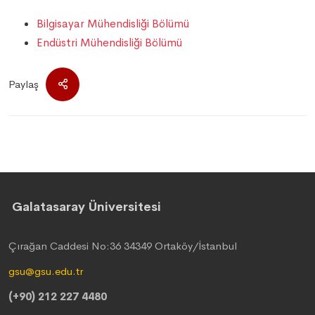
Bilgisayar Mühendisliği Bölümü
Endüstri Mühendisliği Bölümü
Paylaş
Galatasaray Üniversitesi
Çırağan Caddesi No:36 34349 Ortaköy/İstanbul
gsu@gsu.edu.tr
(+90) 212 227 4480