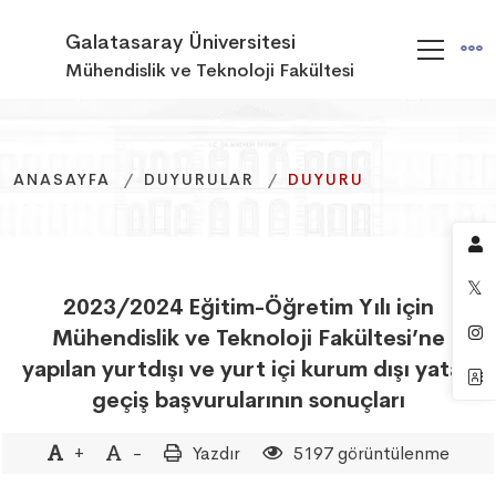
Galatasaray Üniversitesi
Mühendislik ve Teknoloji Fakültesi
ANASAYFA
ANASAYFA
ANASAYFA
DUYURULAR
DUYURULAR
DUYURULAR
DUYURU
DUYURU
DUYURU
2023/2024 Eğitim-Öğretim Yılı için
Mühendislik ve Teknoloji Fakültesi’ne
yapılan yurtdışı ve yurt içi kurum dışı yatay
geçiş başvurularının sonuçları
+
-
Yazdır
5197 görüntülenme