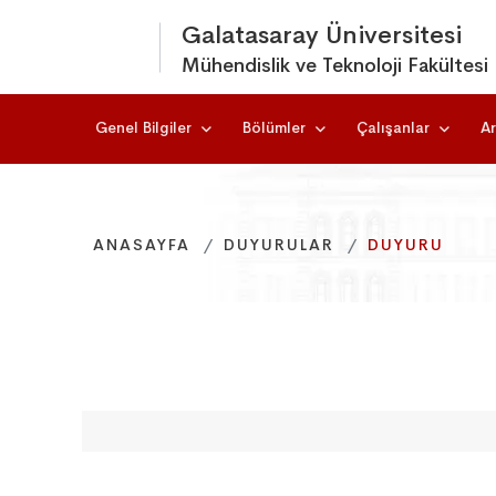
Galatasaray Üniversitesi
Mühendislik ve Teknoloji Fakültesi
Genel Bilgiler
Bölümler
Çalışanlar
Ar
ANASAYFA
ANASAYFA
ANASAYFA
DUYURULAR
DUYURULAR
DUYURULAR
DUYURU
DUYURU
DUYURU