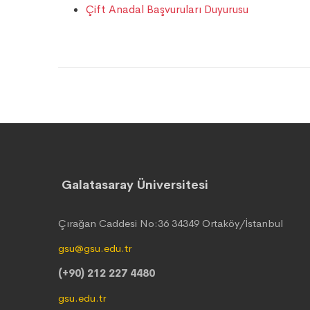
Çift Anadal Başvuruları Duyurusu
Galatasaray Üniversitesi
Çırağan Caddesi No:36 34349 Ortaköy/İstanbul
gsu@gsu.edu.tr
(+90) 212 227 4480
gsu.edu.tr