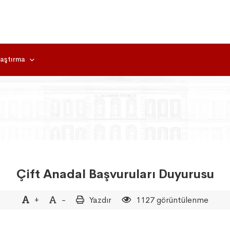
aştırma
Çift Anadal Başvuruları Duyurusu
+
-
Yazdır
1127 görüntülenme