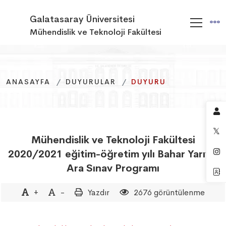
Galatasaray Üniversitesi
Mühendislik ve Teknoloji Fakültesi
ANASAYFA
ANASAYFA
ANASAYFA
DUYURULAR
DUYURULAR
DUYURULAR
DUYURU
DUYURU
DUYURU
Mühendislik ve Teknoloji Fakültesi
2020/2021 eğitim-öğretim yılı Bahar Yarıyılı
Ara Sınav Programı
+
-
Yazdır
2676 görüntülenme