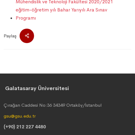
Mühendislik ve Teknoloji Fakültesi 2020/2021
eğitim-öğretim yılı Bahar Yarıyılı Ara Sınav
Programı
Paylaş
Galatasaray Üniversitesi
Çırağan Caddesi No:36 34349 Ortaköy/İstanbul
gsu@gsu.edu.tr
(+90) 212 227 4480