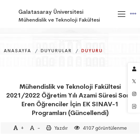
Galatasaray Üniversitesi
Mühendislik ve Teknoloji Fakültesi
ANASAYFA
ANASAYFA
ANASAYFA
DUYURULAR
DUYURULAR
DUYURULAR
DUYURU
DUYURU
DUYURU
Mühendislik ve Teknoloji Fakültesi
2021/2022 Öğretim Yılı Azami Süresi Sona
Eren Öğrenciler İçin EK SINAV-1
Programları (Güncellendi)
+
-
Yazdır
4107 görüntülenme