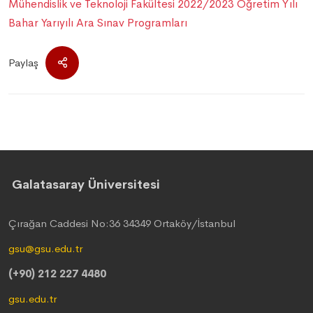
Mühendislik ve Teknoloji Fakültesi 2022/2023 Öğretim Yılı
Bahar Yarıyılı Ara Sınav Programları
Paylaş
Galatasaray Üniversitesi
Çırağan Caddesi No:36 34349 Ortaköy/İstanbul
gsu@gsu.edu.tr
(+90) 212 227 4480
gsu.edu.tr