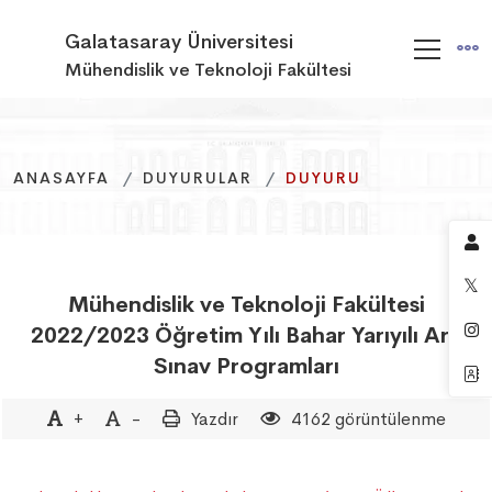
Galatasaray Üniversitesi
Mühendislik ve Teknoloji Fakültesi
ANASAYFA
ANASAYFA
ANASAYFA
DUYURULAR
DUYURULAR
DUYURULAR
DUYURU
DUYURU
DUYURU
Mühendislik ve Teknoloji Fakültesi
2022/2023 Öğretim Yılı Bahar Yarıyılı Ara
Sınav Programları
+
-
Yazdır
4162 görüntülenme