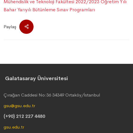
Mühendislik ve Teknoloji Fakültesi 2022/2023 Öğretim Yılı
Bahar Yarıyılı Bütünleme Sınav Programları
Paylaş
Galatasaray Üniversitesi
Çırağan Caddesi No:36 34349 Ortaköy/İstanbul
gsu@gsu.edu.tr
(+90) 212 227 4480
gsu.edu.tr