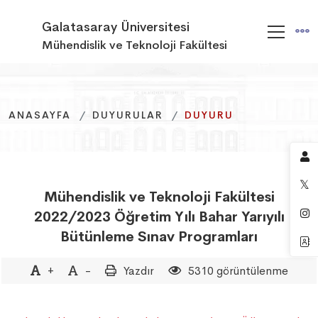
Galatasaray Üniversitesi
Mühendislik ve Teknoloji Fakültesi
ANASAYFA
ANASAYFA
ANASAYFA
DUYURULAR
DUYURULAR
DUYURULAR
DUYURU
DUYURU
DUYURU
Mühendislik ve Teknoloji Fakültesi
2022/2023 Öğretim Yılı Bahar Yarıyılı
Bütünleme Sınav Programları
+
-
Yazdır
5310 görüntülenme