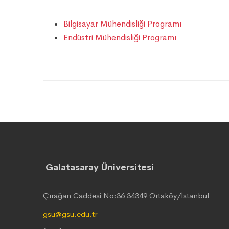
Bilgisayar Mühendisliği Programı
Endüstri Mühendisliği Programı
Galatasaray Üniversitesi
Çırağan Caddesi No:36 34349 Ortaköy/İstanbul
gsu@gsu.edu.tr