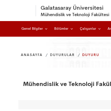
Galatasaray Üniversitesi
Mühendislik ve Teknoloji Fakültesi
Genel Bilgiler
Bölümler
Çalışanlar
Ar
ANASAYFA
ANASAYFA
ANASAYFA
DUYURULAR
DUYURULAR
DUYURULAR
DUYURU
DUYURU
DUYURU
Mühendislik ve Teknoloji Fakül