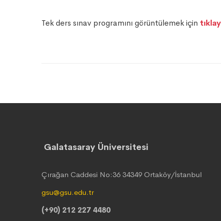
Tek ders sınav programını görüntülemek için
tıklay
Galatasaray Üniversitesi
Çırağan Caddesi No:36 34349 Ortaköy/İstanbul
gsu@gsu.edu.tr
(+90) 212 227 4480