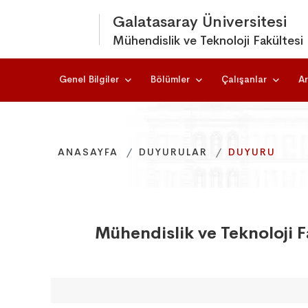
Galatasaray Üniversitesi
Mühendislik ve Teknoloji Fakültesi
Genel Bilgiler
Bölümler
Çalışanlar
Ar
ANASAYFA
ANASAYFA
ANASAYFA
DUYURULAR
DUYURULAR
DUYURULAR
DUYURU
DUYURU
DUYURU
Mühendislik ve Teknoloji F