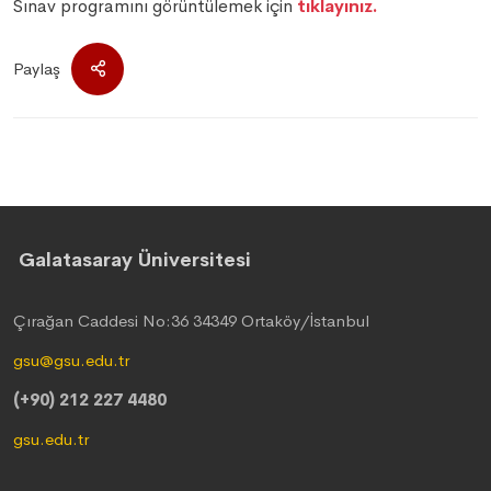
Sınav programını görüntülemek için
tıklayınız.
Paylaş
Galatasaray Üniversitesi
Çırağan Caddesi No:36 34349 Ortaköy/İstanbul
gsu@gsu.edu.tr
(+90) 212 227 4480
gsu.edu.tr