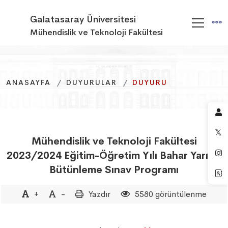
Galatasaray Üniversitesi
Mühendislik ve Teknoloji Fakültesi
ANASAYFA
ANASAYFA
ANASAYFA
DUYURULAR
DUYURULAR
DUYURULAR
DUYURU
DUYURU
DUYURU
Mühendislik ve Teknoloji Fakültesi
2023/2024 Eğitim-Öğretim Yılı Bahar Yarıyılı
Bütünleme Sınav Programı
+
-
Yazdır
5580 görüntülenme