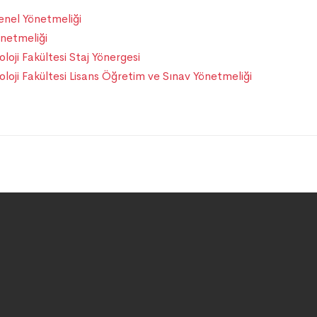
enel Yönetmeliği
önetmeliği
loji Fakültesi Staj Yönergesi
loji Fakültesi Lisans Öğretim ve Sınav Yönetmeliği