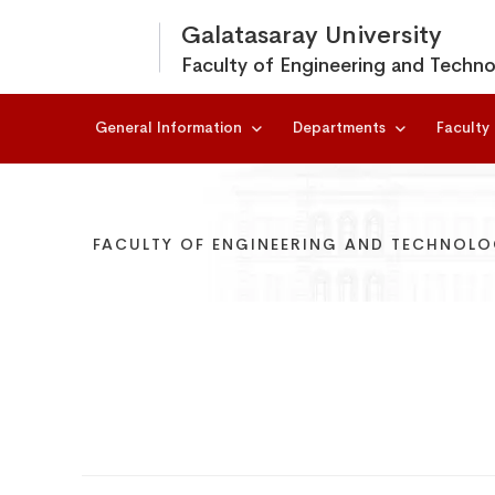
Galatasaray University
Faculty of Engineering and Techn
General Information
Departments
Faculty
FACULTY OF ENGINEERING AND TECHNOL
FACULTY OF ENGINEERING AND TECHNOL
FACULTY OF ENGINEERING AND TECHNOL