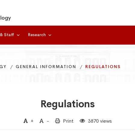
ology
 & Staff
Research
OGY
OGY
OGY
GENERAL INFORMATION
GENERAL INFORMATION
GENERAL INFORMATION
REGULATIONS
REGULATIONS
REGULATIONS
Regulations
+
-
Print
3870 views