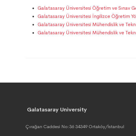
Galatasaray Üniversitesi Öğretim ve Sınav G
Galatasaray Üniversitesi İngilizce Öğretim Y
Galatasaray Üniversitesi Mühendislik ve Tekno
Galatasaray Üniversitesi Mühendislik ve Tekno
Galatasaray University
Çırağan Caddesi No:36 34349 Ortaköy/İstanbul