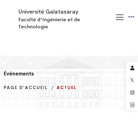
Université Galatasaray
Faculté d'Ingénierie et de
Technologie
Événements
Événements
Événements
PAGE D’ACCUEIL
PAGE D’ACCUEIL
PAGE D’ACCUEIL
ACTUEL
ACTUEL
ACTUEL