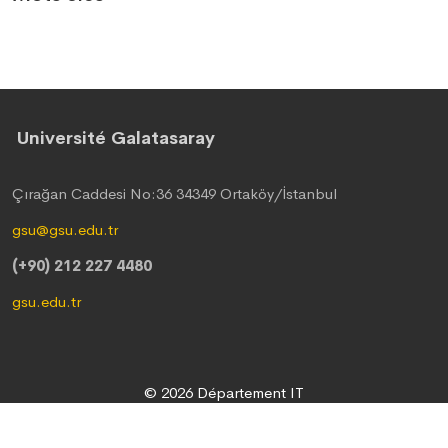
Université Galatasaray
Çırağan Caddesi No:36 34349 Ortaköy/İstanbul
gsu@gsu.edu.tr
(+90) 212 227 4480
gsu.edu.tr
© 2026 Département IT