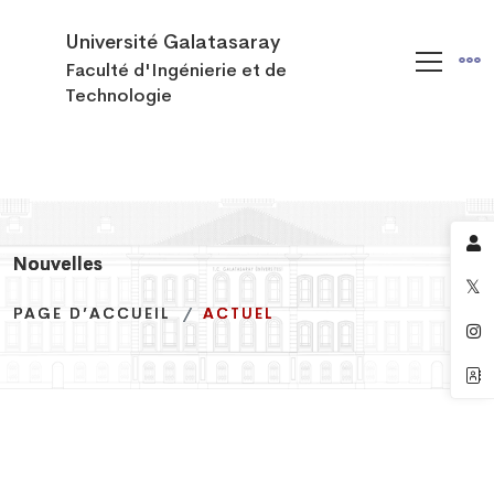
Université Galatasaray
Faculté d'Ingénierie et de
Technologie
Nouvelles
Nouvelles
Nouvelles
PAGE D’ACCUEIL
PAGE D’ACCUEIL
PAGE D’ACCUEIL
ACTUEL
ACTUEL
ACTUEL