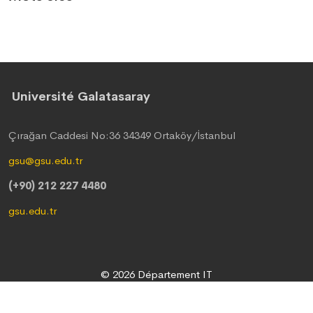
Université Galatasaray
Çırağan Caddesi No:36 34349 Ortaköy/İstanbul
gsu@gsu.edu.tr
(+90) 212 227 4480
gsu.edu.tr
© 2026 Département IT