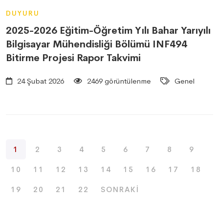
DUYURU
2025-2026 Eğitim-Öğretim Yılı Bahar Yarıyılı
Bilgisayar Mühendisliği Bölümü INF494
Bitirme Projesi Rapor Takvimi
24 Şubat 2026
2469 görüntülenme
Genel
1
2
3
4
5
6
7
8
9
10
11
12
13
14
15
16
17
18
19
20
21
22
SONRAKI