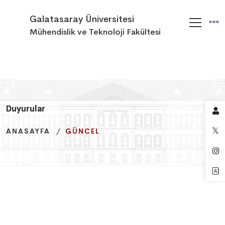
Galatasaray Üniversitesi
Mühendislik ve Teknoloji Fakültesi
Duyurular
Duyurular
Duyurular
ANASAYFA
ANASAYFA
ANASAYFA
GÜNCEL
GÜNCEL
GÜNCEL