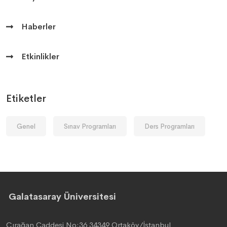
Haberler
Etkinlikler
Etiketler
Genel
Sınav Programları
Ders Programları
Galatasaray Üniversitesi
Çırağan Caddesi No:36 34349 Ortaköy/İstanbul