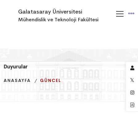
Galatasaray Üniversitesi
Mühendislik ve Teknoloji Fakültesi
Duyurular
Duyurular
Duyurular
ANASAYFA
ANASAYFA
ANASAYFA
GÜNCEL
GÜNCEL
GÜNCEL